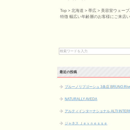
Top > 北海道 > 帯広 > 美容
特徴 幅広い年齢層のお客様にご来店
最近の投稿
ブルーノリブゴーシュ 3条店 BRUNO.Rive 
NATURALLY AVEDA
アルティインターナショナル ALTI INTERN
ジャネス Ｊｅｖｎｅｓｓｅ