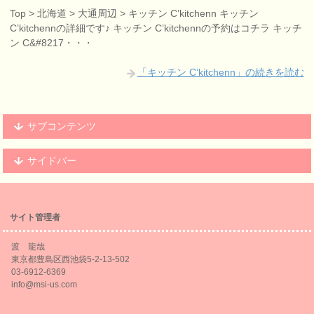
Top > 北海道 > 大通周辺 > キッチン C’kitchenn キッチン
C’kitchennの詳細です♪ キッチン C’kitchennの予約はコチラ キッチ
ン C&#8217・・・
「キッチン C’kitchenn」の続きを読む
サブコンテンツ
サイドバー
サイト管理者
渡 龍哉
東京都豊島区西池袋5-2-13-502
03-6912-6369
info@msi-us.com