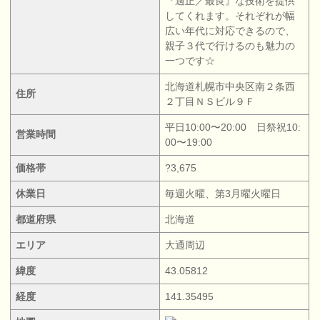
『適正／最良』な技術を提供
してくれます。それぞれが幅
広い年代に対応できるので、
親子３代で行けるのも魅力の
一つです☆
北海道札幌市中央区南２条西
住所
２丁目ＮＳビル９Ｆ
平日10:00〜20:00 日祭祝10:
営業時間
00〜19:00
価格帯
?3,675
休業日
毎週火曜、第3月曜火曜日
都道府県
北海道
エリア
大通周辺
緯度
43.05812
経度
141.35495