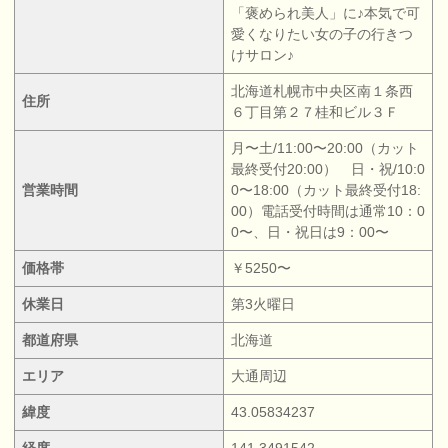
「褒められ美人」に♪本気で可
愛くなりたい女の子の行きつ
けサロン♪
北海道札幌市中央区南１条西
住所
６丁目第２７桂和ビル３Ｆ
月〜土/11:00〜20:00（カット
最終受付20:00） 日・祝/10:0
営業時間
0〜18:00（カット最終受付18:
00）電話受付時間は通常10：0
0〜、日・祝日は9：00〜
価格帯
￥5250〜
休業日
第3火曜日
都道府県
北海道
エリア
大通周辺
緯度
43.05834237
経度
141.3491542