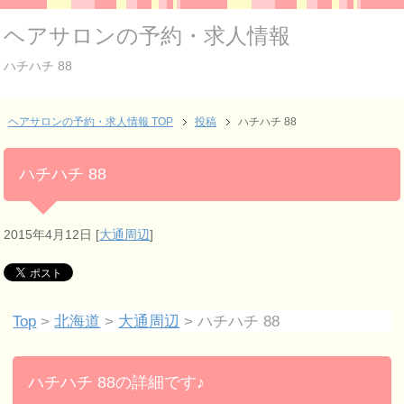
ヘアサロンの予約・求人情報
ハチハチ 88
ヘアサロンの予約・求人情報 TOP
投稿
ハチハチ 88
ハチハチ 88
2015年4月12日
[
大通周辺
]
Top
>
北海道
>
大通周辺
> ハチハチ 88
ハチハチ 88の詳細です♪