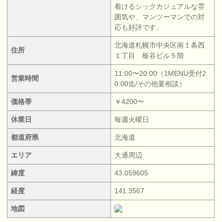
着けるシックカジュアルな雰
囲気や、マンツーマンでの対
応も好評です。
北海道札幌市中央区南１条西
住所
１丁目 板谷ビル５階
11:00〜20:00（1MENU受付2
営業時間
0:00迄/その他要相談）
価格帯
￥4200〜
休業日
毎週火曜日
都道府県
北海道
エリア
大通周辺
緯度
43.059605
経度
141.3567
地図