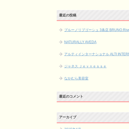
最近の投稿
ブルーノリブゴーシュ 3条店 BRUNO.Rive 
NATURALLY AVEDA
アルティインターナショナル ALTI INTERN
ジャネス Ｊｅｖｎｅｓｓｅ
なかむら美容室
最近のコメント
アーカイブ