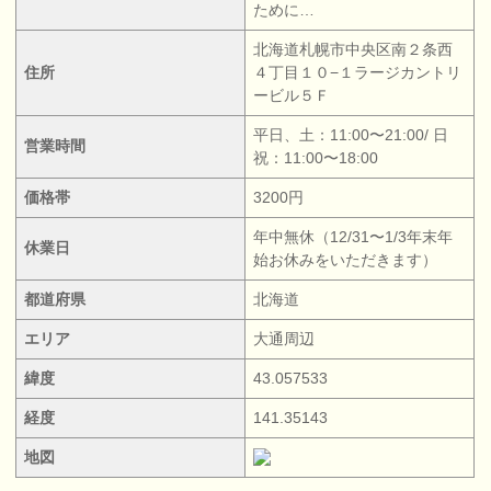
ために…
北海道札幌市中央区南２条西
住所
４丁目１０−１ラージカントリ
ービル５Ｆ
平日、土：11:00〜21:00/ 日
営業時間
祝：11:00〜18:00
価格帯
3200円
年中無休（12/31〜1/3年末年
休業日
始お休みをいただきます）
都道府県
北海道
エリア
大通周辺
緯度
43.057533
経度
141.35143
地図