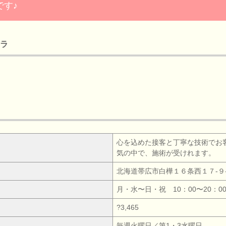
です♪
チラ
心を込めた接客と丁寧な技術でお
気の中で、施術が受けれます。
北海道帯広市白樺１６条西１７‐９
月・水〜日・祝 10：00〜20：0
?3,465
毎週火曜日／第1・3水曜日