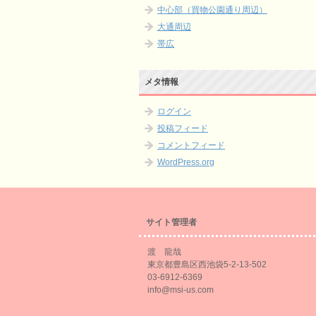
中心部（買物公園通り周辺）
大通周辺
帯広
メタ情報
ログイン
投稿フィード
コメントフィード
WordPress.org
サイト管理者
渡 龍哉
東京都豊島区西池袋5-2-13-502
03-6912-6369
info@msi-us.com