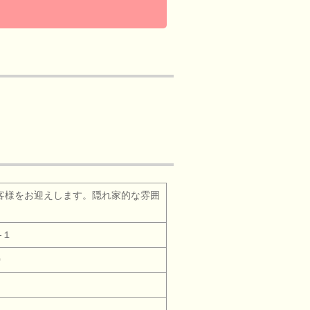
客様をお迎えします。隠れ家的な雰囲
‐１
0