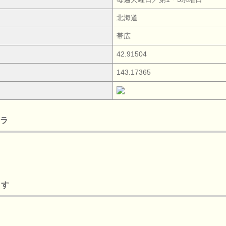
北海道
帯広
42.91504
143.17365
チラ
ます