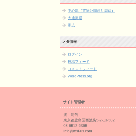
中心部（買物公園通り周辺）
大通周辺
帯広
メタ情報
ログイン
投稿フィード
コメントフィード
WordPress.org
サイト管理者
渡 龍哉
東京都豊島区西池袋5-2-13-502
03-6912-6369
info@msi-us.com