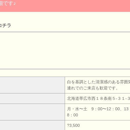
詳細です♪
はコチラ
白を基調とした清潔感のある雰囲
連れでのご来店も歓迎です。
北海道帯広市西１８条南５‐３１‐
月・水〜土 9：00〜12：00、13
8：00
?3,500