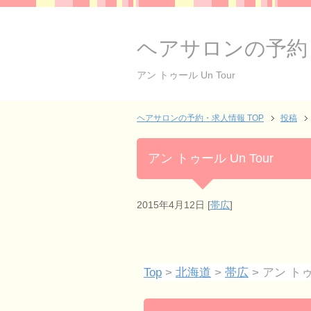
ヘアサロンの予約
アン トゥール Un Tour
ヘアサロンの予約・求人情報 TOP
投稿
アン トゥール Un Tour
2015年4月12日
[
帯広
]
Top
>
北海道
>
帯広
> アン トゥー