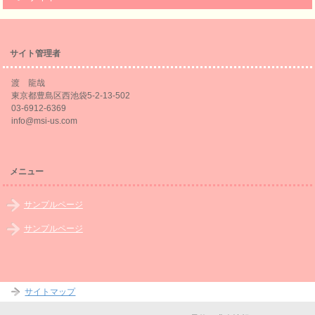
サイト管理者
渡 龍哉
東京都豊島区西池袋5-2-13-502
03-6912-6369
info@msi-us.com
メニュー
サンプルページ
サンプルページ
サイトマップ